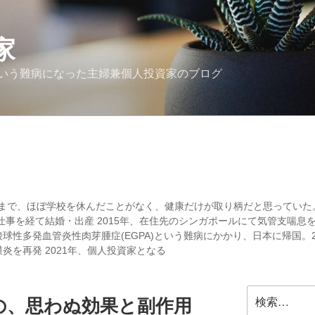
家
いう難病になった主婦兼個人投資家のブログ
まで、ほぼ学校を休んだことがなく、健康だけが取り柄だと思っていた
集の仕事を経て結婚・出産 2015年、在住先のシンガポールにて気管支喘息を
酸球性多発血管炎性肉芽腫症(EGPA)という難病にかかり、日本に帰国。
膜炎を再発 2021年、個人投資家となる
検
の、思わぬ効果と副作用
索: