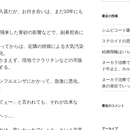
入器だが、お付き合いは、まだ10年にも
最近の投稿
シムビコート
、飛来した黄砂の影響などで、副鼻腔炎に
ステロイドの
行ってからは、近隣の焼畑による大気汚染
結婚指輪はい
化。
かまえず、現地でクラリチンなどの市販
ヌーカラ治療
する。
ド中止と、ホ
ヌーカラ治療
ンフルエンザにかかって、急激に悪化。
炎の発症でい
。
てぇ〜」と言われても、それが出来な
最近のコメント
ヘッ…
アーカイブ
れは…苦しかったでしょう」という言葉