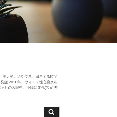
。美大卒。絵や文章、思考する時間
発症 2016年、ウィルス性心膜炎を
2ヶ月の入院中、小腸に穿孔(穴)が見
検