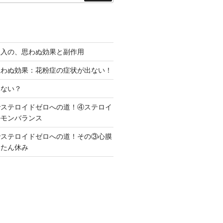
索
吸入の、思わぬ効果と副作用
思わぬ効果：花粉症の症状が出ない！
らない？
でステロイドゼロへの道！④ステロイ
ルモンバランス
でステロイドゼロへの道！その③心膜
ったん休み