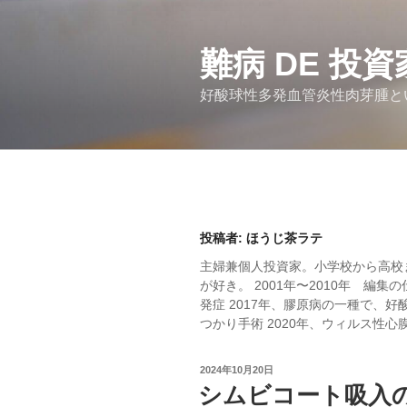
コ
ン
テ
難病 DE 投資
ン
好酸球性多発血管炎性肉芽腫と
ツ
へ
ス
キ
ッ
プ
投稿者:
ほうじ茶ラテ
主婦兼個人投資家。小学校から高校
が好き。 2001年〜2010年 編
発症 2017年、膠原病の一種で、好
つかり手術 2020年、ウィルス性心
投
2024年10月20日
稿
シムビコート吸入
日: