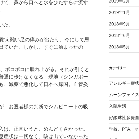
2019年2月
けて、鼻から口へと水をひたすらに流す
。
2019年1月
2018年9月
いた。
2018年6月
ろ耐え難い足の痒みが出たり、今にして思
出ていた。しかし、すぐに治まったの
2018年5月
カテゴリー
発、ボコボコに腫れ上がる。それが引くと
普通に歩けなくなる。現地（シンガポー
アレルギー症
も、減薬で悪化して日本へ帰国。血管炎
ムーンフェイ
入院生活
が、お医者様の判断でシムビコートの吸
好酸球性多発
入は、正直いうと、めんどくさかった。
学校、PTA、
息症状は一切なく、咳は出ていなかった