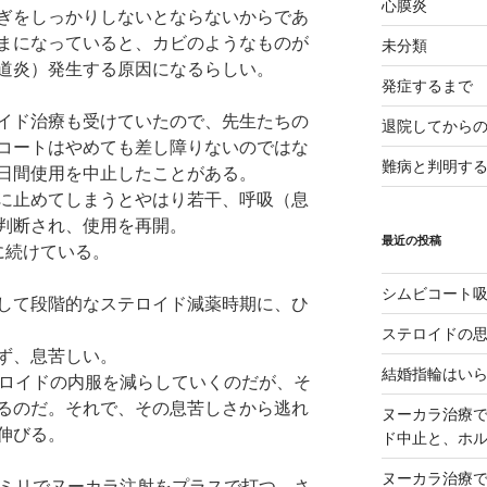
心膜炎
ぎをしっかりしないとならないからであ
まになっていると、カビのようなものが
未分類
道炎）発生する原因になるらしい。
発症するまで
イド治療も受けていたので、先生たちの
退院してから
コートはやめても差し障りないのではな
難病と判明す
日間使用を中止したことがある。
に止めてしまうとやはり若干、呼吸（息
判断され、使用を再開。
最近の投稿
に続けている。
シムビコート
して段階的なステロイド減薬時期に、ひ
ステロイドの
ず、息苦しい。
結婚指輪はい
テロイドの内服を減らしていくのだが、そ
るのだ。それで、その息苦しさから逃れ
ヌーカラ治療
伸びる。
ド中止と、ホ
ヌーカラ治療
3ミリでヌーカラ注射をプラスで打つ。さ