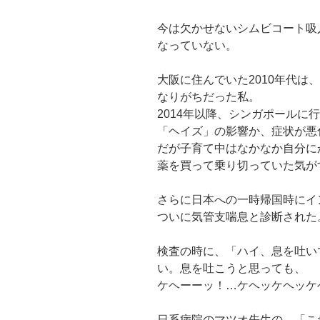
今は欠かせないシムビコート吸
なっていない。
大阪に住んでいた2010年代は
なりがちだった私。
2014年以降、シンガポールに
「ヘイズ」の影響か、症状が悪
だが子育て中はなかなか自分に
薬を買って乗り切っていた気が
さらに日本への一時帰国時にイ
ついに気管支喘息と診断された
検査の時に、「ハイ、息を吐い
い。息を吐こうと思っても、
ケヘーーッ！…ケヘッケヘッケ
日系病院のマツオ先生の、「こ