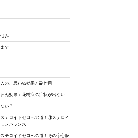
の悩み
るまで
吸入の、思わぬ効果と副作用
思わぬ効果：花粉症の症状が出ない！
らない？
でステロイドゼロへの道！④ステロイ
ルモンバランス
でステロイドゼロへの道！その③心膜