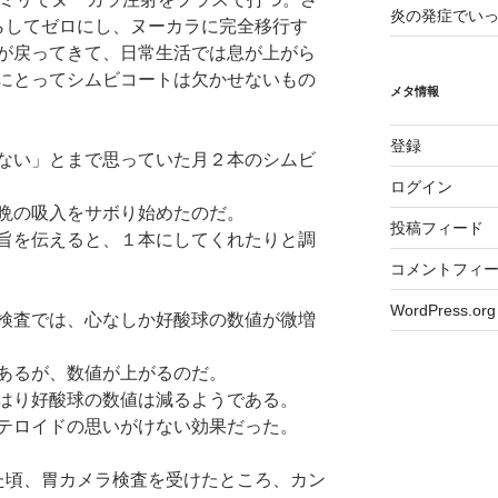
炎の発症でい
らしてゼロにし、ヌーカラに完全移行す
が戻ってきて、日常生活では息が上がら
にとってシムビコートは欠かせないもの
メタ情報
登録
ない」とまで思っていた月２本のシムビ
ログイン
晩の吸入をサボり始めたのだ。
投稿フィード
旨を伝えると、１本にしてくれたりと調
コメントフィ
WordPress.org
検査では、心なしか好酸球の数値が微増
あるが、数値が上がるのだ。
はり好酸球の数値は減るようである。
テロイドの思いがけない効果だった。
た頃、胃カメラ検査を受けたところ、カン