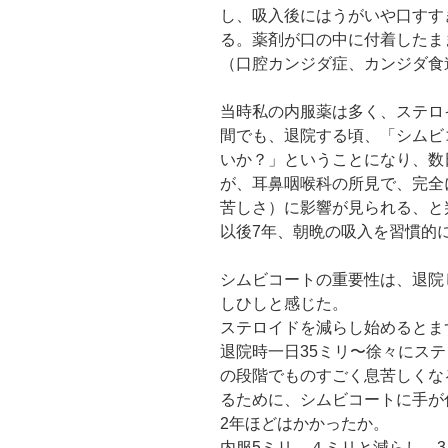
し、吸入後にはうがいや口すす
る。薬剤が口の中に付着したま
（口腔カンジダ症、カンジダ食
当時私の内服薬は多く、ステロ
間でも、退院する頃、「シムビ
いか？」ということになり、数
が、耳鼻咽喉科の所見で、完全
苦しさ）に影響が見られる、と
以後7年、朝晩の吸入を習慣的
シムビコートの重要性は、退院
しひしと感じた。
ステロイドを減らし始めるとま
退院時一日35ミリ〜徐々にス
の段階でものすごく息苦しくな
るために、シムビコートに手が
2年ほどはかかったか。
内服5ミリ、４ミリと減らし、