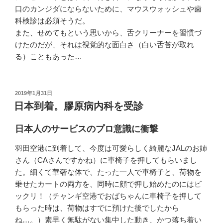
口のカンジダにならないために、マウスウォッシュや歯
科検診は必須そうだ。
また、せめてもという思いから、舌クリーナーを習慣づ
けたのだが、それは視覚的な面白さ（白い舌苔が取れ
る）こともあった…
投
2019年1月31日
稿
日本到着。膠原病内科を受診
日:
日本人のサービスのプロ意識に衝撃
羽田空港に到着して、今度は可愛らしく綺麗なJALのお姉
さん（CAさんですかね）に車椅子を押してもらいまし
た。細くて華奢な体で、たった一人で車椅子と、荷物を
乗せたカートの両方を、同時に顔で押し始めたのにはビ
ックリ！（チャンギ空港でおばちゃんに車椅子を押して
もらった時は、荷物はすでに預けた後でしたから
ね…。）素早く無駄がない集中した動き、かつ落ち着い