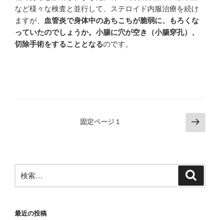
など様々な検査と並行して、ステロイド内服治療を続け
ますが、
血管炎で身体中のあちこちが脆弱に、もろくな
っていたのでしょうか。小腸に穴が空き（小腸穿孔）、
切除手術をすることとなる
のです。
投
次
固定ページ
1
の
稿
ペ
ナ
ー
ビ
ジ
検
検
ゲ
索
索:
ー
シ
最近の投稿
ョ