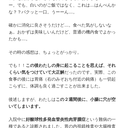
ー。でも、白いのがご飯ではなく、これは…はんぺんか
な？？パクッと一口。うーーん…。
確かに消化に良さそうだけど…。食べた気がしないな
ぁ。おかずは美味しいんだけど、普通の機内食でよかっ
たかも…。
その時の感想は、ちょっとがっかり。
でも！！
この後わたしの身に起こることを思えば、それ
くらい気をつけていて大正解
だったのです。実際、この
食事の後には胃痛（右のみぞおち付近の鈍痛）も一切起
こらずに、体調も良く過ごすことが出来ました。
後述しますが、わたしは
この２週間後に、小腸に穴が空
いてしまいます。
入院中に
好酸球性多発血管炎性肉芽腫症
という難病の一
種であると診断されました。胃の内視鏡検査や大腸検査