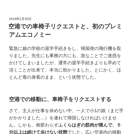
投
2019年1月30日
稿
空港での車椅子リクエストと、初のプレミ
日:
アムエコノミー
緊急に娘の学校の退学手続きをし、帰国便の飛行機を取
りました。先生にも事務の方にも、急なことでご迷惑を
かけてしまいましたが、通常の退学手続きよりも早めて
頂くことが出来て、本当に助かりました。とにかく、ほ
とんど着の身着のまま、という状態でした。
空港での移動に、車椅子をリクエストする
さて、主人が仕事を休めない中、一人で小1の娘（まだ手
がかかりました…）を連れて帰国しなければいけませ
ん。しかも、相変わらず
ふくらはぎの筋肉が痛んで、５
分以上は続けて歩けない状態
でした。広い空港内の移動