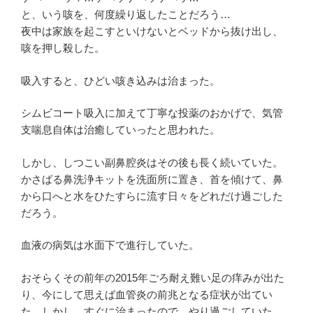
と、いう咳を、何度繰り返したことだろう…
夜中は家族を起こすといけないとベッドから抜け出し、
咳を押し殺した。
吸入すると、ひどい咳き込みは治まった。
シムビコート吸入に加えて丁寧な投薬のおかげで、気管
支喘息自体は治癒していったと思われた。
しかし、しつこい副鼻腔炎はその後も長く続いていた。
かさばる鼻洗浄キットを洗面所に置き、首を傾けて、鼻
から口へと水をひたすらに流す日々をどれだけ過ごした
だろう。
血液の病気は水面下で進行していた。
おそらくその前年の2015年ごろ耐え難い足の痒みが出た
り、今にして思えば血管炎の前兆となる症状が出てい
た。しかし、すぐに治まったので、やり過ごしていた。