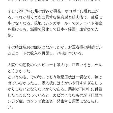
そして2017年に足の痒みが再発、ボコボコに腫れ上が
る。それが引くと次に異常な倦怠感と筋肉痛で、普通に
歩けなくなる。現地（シンガポール）でステロイド治療
を受けるも、減薬で悪化して日本へ帰国。血管炎で入
院。
その時は喘息の症状はなかったが、お医者様の判断でシ
ムビコートの吸入を再開し、7年続けている。
入院中の朝晩のシムビコート吸入は、正直いうと、めん
どくさかった。
というのも、その時にはもう喘息症状は一切なく、咳は
出ていなかったし、吸入後にはうがいや口すすぎをしっ
かりしないとならないからである。薬剤が口の中に付着
したままになっていると、カビのようなものが（口腔カ
ンジダ症、カンジダ食道炎）発生する原因になるらし
い。