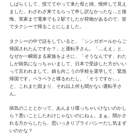
しばらくして、慌ててやって来た母と姉。憔悴して見え
ました。わざわざ来てもらって申し訳なかったな…と後
悔。実家まで電車でも２駅でしたが荷物があるので、皆
でタクシーで帰ることにしました。
タクシーの中で話をしていると、「シンガポールからご
帰国されたんですか？」と運転手さん。「…ええ」と、
なぜか一瞬固まる家族をよそに、「そうなんです、わた
しが病気になっちゃいまして、日本で受診した方がいい
って言われまして。娘も向こうの学校を退学して、緊急
帰国です」ペラペラと喋るわたし。「そうですか…」
と、これまた固まり、それ以上何も聞かない運転手さ
ん。
病気のこととかって、あんまり喋っちゃいけないのかし
ら？悪いことしたわけじゃないのにねぇ。まぁ、聞かさ
れる方からしたら、思いっきりプライバシーだし気まず
いのかな？