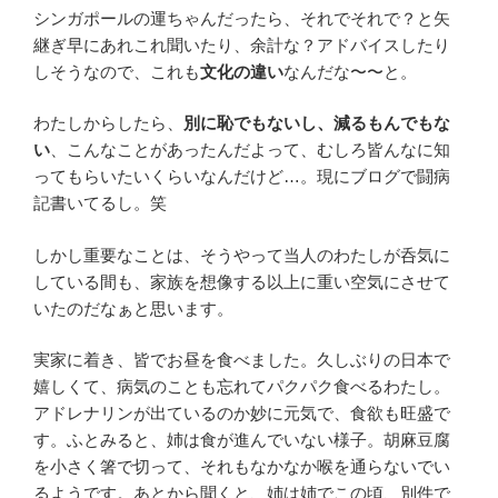
シンガポールの運ちゃんだったら、それでそれで？と矢
継ぎ早にあれこれ聞いたり、余計な？アドバイスしたり
しそうなので、これも
文化の違い
なんだな〜〜と。
わたしからしたら、
別に恥でもないし、減るもんでもな
い
、こんなことがあったんだよって、むしろ皆んなに知
ってもらいたいくらいなんだけど…。現にブログで闘病
記書いてるし。笑
しかし重要なことは、そうやって当人のわたしが呑気に
している間も、家族を想像する以上に重い空気にさせて
いたのだなぁと思います。
実家に着き、皆でお昼を食べました。久しぶりの日本で
嬉しくて、病気のことも忘れてパクパク食べるわたし。
アドレナリンが出ているのか妙に元気で、食欲も旺盛で
す。ふとみると、姉は食が進んでいない様子。胡麻豆腐
を小さく箸で切って、それもなかなか喉を通らないでい
るようです。あとから聞くと、姉は姉でこの頃、別件で