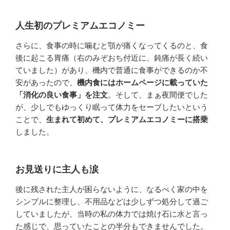
人生初のプレミアムエコノミー
さらに、食事の時に噛むと顎が痛くなってくるのと、食
後に起こる胃痛（右のみぞおち付近に、鈍痛が長く続い
ていました）があり、機内で普通に食事ができるのか不
安があったので、
機内食にはホームページに載っていた
「消化の良い食事」を注文
。そして、まぁ夜間便でした
が、少しでもゆっくり眠って体力をセーブしたいという
ことで、
生まれて初めて、プレミアムエコノミーに搭乗
しました。
お見送りに主人も涙
後に残された主人が困らないように、なるべく家の中を
シンプルに整理し、不用品などは少しずつ処分して過ご
していましたが、当時の私の体力では焼け石に水と言っ
た感じで、思っていたことの半分もできませんでした。