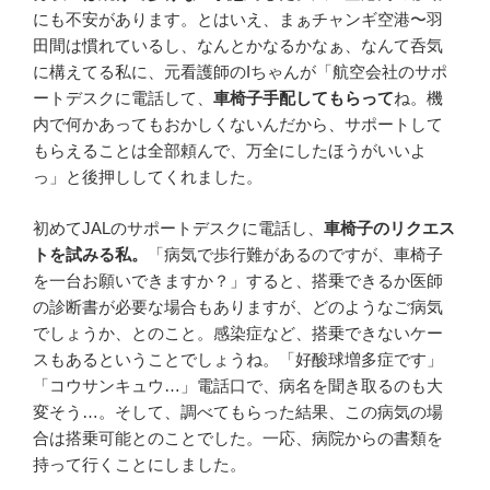
にも不安があります。とはいえ、まぁチャンギ空港〜羽
田間は慣れているし、なんとかなるかなぁ、なんて呑気
に構えてる私に、元看護師のIちゃんが「航空会社のサポ
ートデスクに電話して、
車椅子手配してもらって
ね。機
内で何かあってもおかしくないんだから、サポートして
もらえることは全部頼んで、万全にしたほうがいいよ
っ」と後押ししてくれました。
初めてJALのサポートデスクに電話し、
車椅子のリクエス
トを試みる私。
「病気で歩行難があるのですが、車椅子
を一台お願いできますか？」すると、搭乗できるか医師
の診断書が必要な場合もありますが、どのようなご病気
でしょうか、とのこと。感染症など、搭乗できないケー
スもあるということでしょうね。「好酸球増多症です」
「コウサンキュウ…」電話口で、病名を聞き取るのも大
変そう…。そして、調べてもらった結果、この病気の場
合は搭乗可能とのことでした。一応、病院からの書類を
持って行くことにしました。