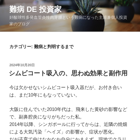
コ
難病 DE 投資家
ン
好酸球性多発血管炎性肉芽腫という難病になった主婦兼個人投資
テ
家のブログ
ン
ツ
へ
カテゴリー:
難病と判明するまで
ス
キ
ッ
投
2024年10月20日
プ
稿
シムビコート吸入の、思わぬ効果と副作用
日:
今は欠かせないシムビコート吸入器だが、お付き合い
は、まだ10年にもなっていない。
大阪に住んでいた2010年代は、飛来した黄砂の影響など
で、副鼻腔炎になりがちだった私。
2014年以降、シンガポールに行ってからは、近隣の焼畑
による大気汚染「ヘイズ」の影響か、症状が悪化。
だが子育て中はなかなか自分にかまえず、現地でクラリ