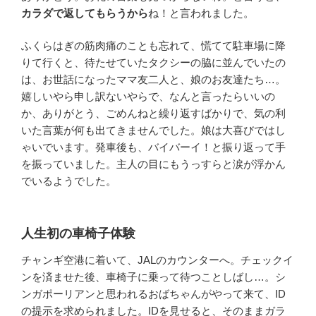
カラダで返してもらうから
ね！と言われました。
ふくらはぎの筋肉痛のことも忘れて、慌てて駐車場に降
りて行くと、待たせていたタクシーの脇に並んでいたの
は、お世話になったママ友二人と、娘のお友達たち…。
嬉しいやら申し訳ないやらで、なんと言ったらいいの
か、ありがとう、ごめんねと繰り返すばかりで、気の利
いた言葉が何も出てきませんでした。娘は大喜びではし
ゃいでいます。発車後も、バイバーイ！と振り返って手
を振っていました。主人の目にもうっすらと涙が浮かん
でいるようでした。
人生初の車椅子体験
チャンギ空港に着いて、JALのカウンターへ。チェックイ
ンを済ませた後、車椅子に乗って待つことしばし…。シ
ンガポーリアンと思われるおばちゃんがやって来て、ID
の提示を求められました。IDを見せると、そのままガラ