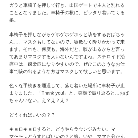
ガラと車椅子を押して行き、出国ゲートで主人と別れる
こととなりました。車椅子の横に、ピッタリ着いてくる
娘。
車椅子を押しながらゲホゲホゲホッと咳をするおばちゃ
ん…。マスクもしてないので、容赦なく降りかかって来
ます。それも、何度も。海外だと、咳が出るからと言っ
てあまりマスクする人いないんですよね。ステロイド治
療中は、感染症になりやすいので、ぜひこのようなお仕
事で咳の出るような方はマスクして欲しいと思います。
色々な手続きを通過して、落ち着いた場所に車椅子が止
まりました。「Thank you!」と、笑顔で振り返ると…おば
ちゃんいない。え？え？え？
どうすればいいの？？
キョロキョロすると、どうやらラウンジみたい。マ
マ〜〜…どうすればいいの？と娘。いや、ママも分かん