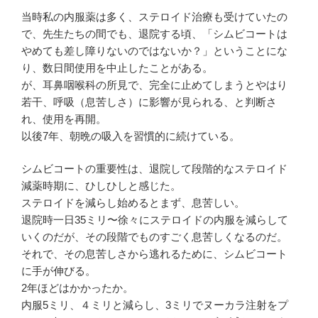
当時私の内服薬は多く、ステロイド治療も受けていたの
で、先生たちの間でも、退院する頃、「シムビコートは
やめても差し障りないのではないか？」ということにな
り、数日間使用を中止したことがある。
が、耳鼻咽喉科の所見で、完全に止めてしまうとやはり
若干、呼吸（息苦しさ）に影響が見られる、と判断さ
れ、使用を再開。
以後7年、朝晩の吸入を習慣的に続けている。
シムビコートの重要性は、退院して段階的なステロイド
減薬時期に、ひしひしと感じた。
ステロイドを減らし始めるとまず、息苦しい。
退院時一日35ミリ〜徐々にステロイドの内服を減らして
いくのだが、その段階でものすごく息苦しくなるのだ。
それで、その息苦しさから逃れるために、シムビコート
に手が伸びる。
2年ほどはかかったか。
内服5ミリ、４ミリと減らし、3ミリでヌーカラ注射をプ