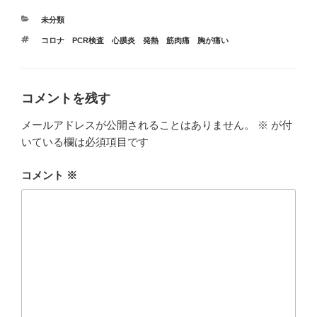
カ
未分類
テ
タ
コロナ PCR検査 心膜炎 発熱 筋肉痛 胸が痛い
ゴ
グ
リ
ー
コメントを残す
メールアドレスが公開されることはありません。
※
が付
いている欄は必須項目です
コメント
※