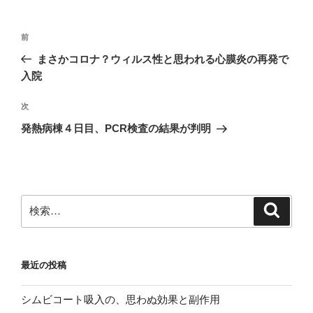
投
前
前
稿
の
まさかコロナ？ウィルス性と思われる心膜炎の再発で
ナ
投
入院
ビ
稿
ゲ
次
次
の
ー
発熱病棟４日目、PCR検査の結果が判明
投
シ
稿
ョ
ン
検
検
索
索:
最近の投稿
シムビコート吸入の、思わぬ効果と副作用