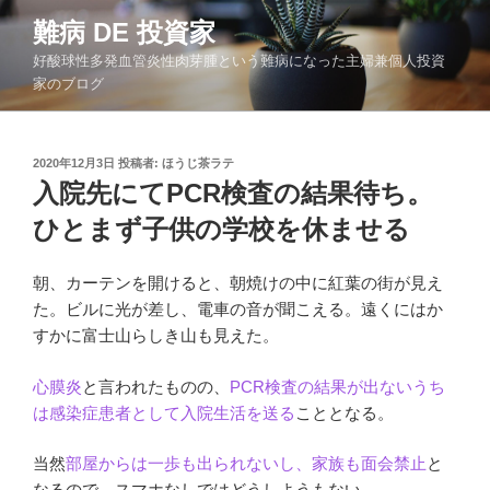
コ
難病 DE 投資家
ン
好酸球性多発血管炎性肉芽腫という難病になった主婦兼個人投資
テ
家のブログ
ン
ツ
へ
投
2020年12月3日
投稿者:
ほうじ茶ラテ
ス
稿
入院先にてPCR検査の結果待ち。
キ
日:
ッ
ひとまず子供の学校を休ませる
プ
朝、カーテンを開けると、朝焼けの中に紅葉の街が見え
た。ビルに光が差し、電車の音が聞こえる。遠くにはか
すかに富士山らしき山も見えた。
心膜炎
と言われたものの、
PCR検査の結果が出ないうち
は感染症患者として入院生活を送る
こととなる。
当然
部屋からは一歩も出られないし、家族も面会禁止
と
なるので、スマホなしではどうしようもない。