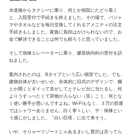
水道橋からタクシーに乗り、何とか病院にたどり着く
と、入院受付で手続きを終えました。その場で、パジャ
マやタオルなどを毎日交換してくれるアメニティの注文
手続きもしました。家族に負担はかけられないので、お
金で解決できることは何でも頼ろうと思っていました。
そして病棟エレベーターに乗り、膠原病内科の受付を訪
ねました。
案内されたのは、Bタイプという広い個室でした。でも、
建物自体が古いせいか、全体的に旧式のデザインで、棚
とか開くとギイって音がしてとテレビ台に当たるし、何
よりうすっぺたくて荷物が入らない（笑）こう、何とな
く使い勝手が悪いんですよね。Wi-Fiもなく、３万の部屋
ではシャワーありません。白く寒々しい、ザ・病棟とい
う感じがしました。「白い巨塔」に出て来そう。
いや、そりゃ〜リゾートじゃあるまいし贅沢は言ってら