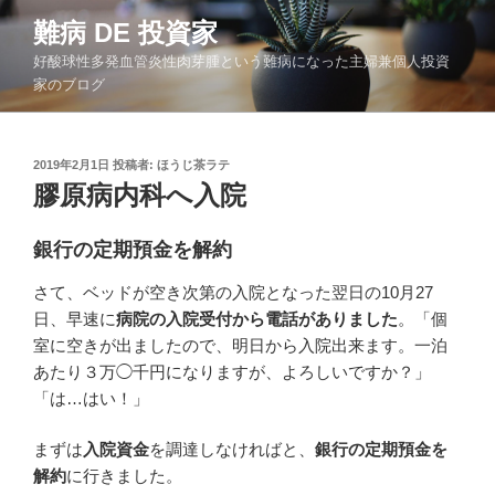
コ
難病 DE 投資家
ン
好酸球性多発血管炎性肉芽腫という難病になった主婦兼個人投資
テ
家のブログ
ン
ツ
へ
投
2019年2月1日
投稿者:
ほうじ茶ラテ
ス
稿
膠原病内科へ入院
キ
日:
ッ
銀行の定期預金を解約
プ
さて、ベッドが空き次第の入院となった翌日の10月27
日、早速に
病院の入院受付から電話がありました
。「個
室に空きが出ましたので、明日から入院出来ます。一泊
あたり３万◯千円になりますが、よろしいですか？」
「は…はい！」
まずは
入院資金
を調達しなければと、
銀行の定期預金を
解約
に行きました。