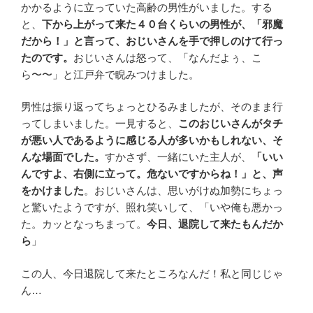
かかるように立っていた高齢の男性がいました。する
と、
下から上がって来た４０台くらいの男性が、「邪魔
だから！」と言って、おじいさんを手で押しのけて行っ
たのです。
おじいさんは怒って、「なんだよぅ、こ
ら〜〜」と江戸弁で睨みつけました。
男性は振り返ってちょっとひるみましたが、そのまま行
ってしまいました。一見すると、
このおじいさんがタチ
が悪い人であるように感じる人が多いかもしれない、そ
んな場面でした。
すかさず、一緒にいた主人が、
「いい
んですよ、右側に立って。危ないですからね！」と、声
をかけました
。おじいさんは、思いがけぬ加勢にちょっ
と驚いたようですが、照れ笑いして、「いや俺も悪かっ
た。カッとなっちまって。
今日、退院して来たもんだか
ら
」
この人、今日退院して来たところなんだ！私と同じじゃ
ん…