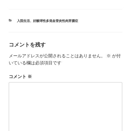
カ
入院生活
、
好酸球性多発血管炎性肉芽腫症
テ
ゴ
リ
ー
コメントを残す
メールアドレスが公開されることはありません。
※
が付
いている欄は必須項目です
コメント
※