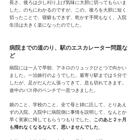
長さ、後ろは少し刈り上げ気味に大胆に切ってもらいま
した。のちにわかるのですが、この、後ろを大胆に短く
切ったことで、寝癖もできず、乾かす手間もなく、入院
生活は大きく楽になったのでした。
病院までの道のり、駅のエスカレーター問題な
ど
病院には一人で早朝、アネロのリュックひとつで向かい
ました。一泊旅行のようでした。最寄り駅までは５分で
したが、足がだんだん張ってきて、息も切れてきます。
途中のバス停のベンチで一息つきました。
娘のこと、学校のこと、全て母と姉に託して、とりあえ
ずの入院。入院中に病院側に事情を説明して、なんとか
早く実家に帰してもらうつもりでした。
このあと２ヶ月
も帰れなくなるなんて、思いませんでした
。