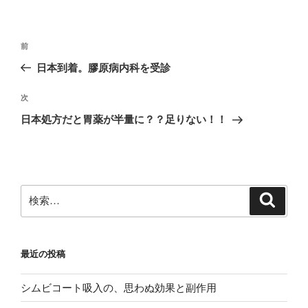
投
前
前
稿
の
日本到着。膠原病内科を受診
ナ
投
ビ
稿
次
次
ゲ
の
日本処方だと胃薬が半量に？？足りない！！
投
ー
稿
シ
ョ
ン
検
検
索
索:
最近の投稿
シムビコート吸入の、思わぬ効果と副作用