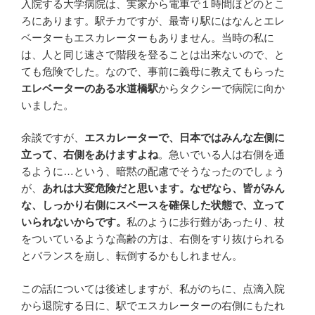
入院する大学病院は、実家から電車で１時間ほどのとこ
ろにあります。駅チカですが、最寄り駅にはなんとエレ
ベーターもエスカレーターもありません。当時の私に
は、人と同じ速さで階段を登ることは出来ないので、と
ても危険でした。なので、事前に義母に教えてもらった
エレベーターのある水道橋駅
からタクシーで病院に向か
いました。
余談ですが、
エスカレーターで、日本ではみんな左側に
立って、右側をあけますよね
。急いでいる人は右側を通
るように…という、暗黙の配慮でそうなったのでしょう
が、
あれは大変危険だと思います。なぜなら、皆がみん
な、しっかり右側にスペースを確保した状態で、立って
いられないからです。
私のように歩行難があったり、杖
をついているような高齢の方は、右側をすり抜けられる
とバランスを崩し、転倒するかもしれません。
この話については後述しますが、私がのちに、点滴入院
から退院する日に、駅でエスカレーターの右側にもたれ