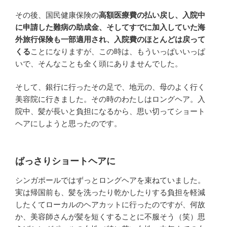
その後、国民健康保険の
高額医療費の払い戻し、入院中
に申請した難病の助成金、そしてすでに加入していた海
外旅行保険も一部適用され、入院費のほとんどは戻って
くる
ことになりますが、この時は、もういっぱいいっぱ
いで、そんなことも全く頭にありませんでした。
そして、銀行に行ったその足で、地元の、母のよく行く
美容院に行きました。その時のわたしはロングヘア。入
院中、髪が長いと負担になるから、思い切ってショート
ヘアにしようと思ったのです。
ばっさりショートヘアに
シンガポールではずっとロングヘアを束ねていました。
実は帰国前も、髪を洗ったり乾かしたりする負担を軽減
したくてローカルのヘアカットに行ったのですが、何故
か、美容師さんが髪を短くすることに不服そう（笑）思