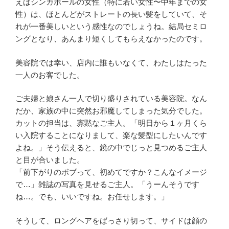
えばシンガポールの女性（特に若い女性〜中年までの女
性）は、ほとんどがストレートの長い髪をしていて、そ
れが一番美しいという感性なのでしょうね。結局セミロ
ングとなり、あんまり短くしてもらえなかったのです。
美容院では幸い、店内に誰もいなくて、わたしはたった
一人のお客でした。
ご夫婦と娘さん一人で切り盛りされている美容院。なん
だか、家族の中に突然お邪魔してしまった気分でした。
カットの担当は、寡黙なご主人。「明日から１ヶ月くら
い入院することになりまして、楽な髪型にしたいんです
よね。」そう伝えると、鏡の中でじっと見つめるご主人
と目が合いました。
「前下がりのボブって、初めてですか？こんなイメージ
で…」雑誌の写真を見せるご主人。「うーんそうです
ね…。でも、いいですね。お任せします。」
そうして、ロングヘアをばっさり切って、サイドは顔の